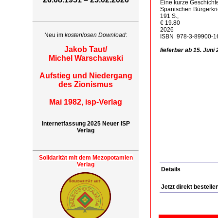
Eine kurze Geschicht
Spanischen Bürgerkr
191 S.,
€ 19.80
2026
Neu im
kostenlosen Download
:
ISBN 978-3-89900-1
Jakob Taut/
lieferbar ab 15. Juni
Michel Warschawski
Aufstieg und Niedergang
des Zionismus
Mai 1982, isp-Verlag
Internetfassung 2025 Neuer ISP
Verlag
Solidarität mit dem Mezopotamien
Verlag
Details
Jetzt direkt bestelle