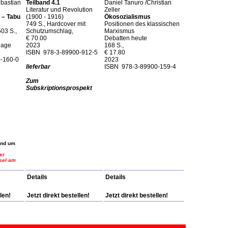
bastian
Teilband 4.1
Daniel Tanuro /Christian
Literatur und Revolution
Zeller
l – Tabu
(1900 - 1916)
Ökosozialismus
749 S., Hardcover mit
Positionen des klassischen
503 S.,
Schutzumschlag,
Marxismus
€ 70.00
Debatten heute
flage
2023
168 S.,
ISBN 978-3-89900-912-5
€ 17.80
-160-0
2023
lieferbar
ISBN 978-3-89900-159-4
Zum
Subskriptionsprospekt
rund um
er
sel am
Details
Details
len!
Jetzt direkt bestellen!
Jetzt direkt bestellen!