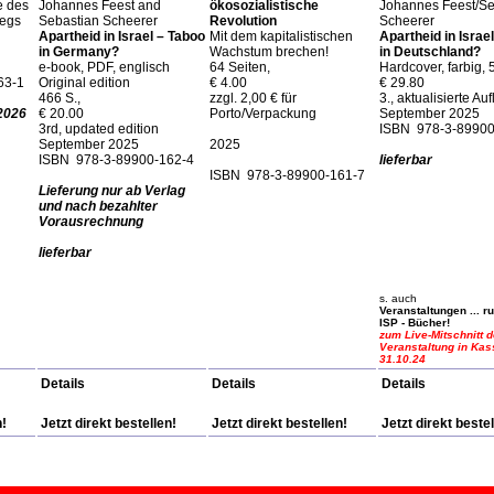
e des
Johannes Feest and
ökosozialistische
Johannes Feest/Se
iegs
Sebastian Scheerer
Revolution
Scheerer
Apartheid in Israel – Taboo
Mit dem kapitalistischen
Apartheid in Israe
in Germany?
Wachstum brechen!
in Deutschland?
e-book, PDF, englisch
64 Seiten,
Hardcover, farbig, 
63-1
Original edition
€ 4.00
€ 29.80
466 S.,
zzgl. 2,00 € für
3., aktualisierte Au
 2026
€ 20.00
Porto/Verpackung
September 2025
3rd, updated edition
ISBN 978-3-89900
September 2025
2025
ISBN 978-3-89900-162-4
lieferbar
ISBN 978-3-89900-161-7
Lieferung nur ab Verlag
und nach bezahlter
Vorausrechnung
lieferbar
s. auch
Veranstaltungen ... 
ISP - Bücher!
zum Live-Mitschnitt d
Veranstaltung in Kas
31.10.24
Details
Details
Details
n!
Jetzt direkt bestellen!
Jetzt direkt bestellen!
Jetzt direkt bestel