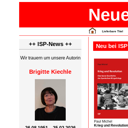
Neue
Lieferbare Titel
++ ISP-News ++
Neu bei ISP
Wir trauern um unsere Autorin
Brigitte Kiechle
Paul Michel
Krieg und Revolutio
26.08.1951 – 25.02.2026