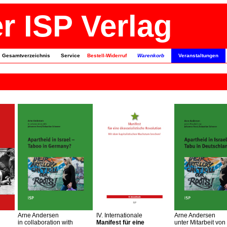
r ISP Verlag
Gesamtverzeichnis
Service
Bestell-Widerruf
Warenkorb
Veranstaltungen
Arne Andersen
IV. Internationale
Arne Andersen
n
in collaboration with
Manifest für eine
unter Mitarbeit von